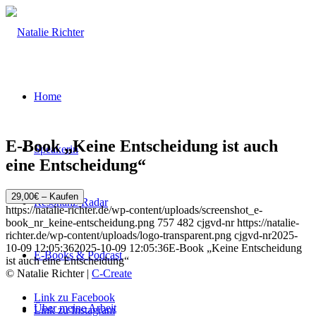
Home
E-Book „Keine Entscheidung ist auch
Speakerin
eine Entscheidung“
29,00€ – Kaufen
Resonanz-Radar
https://natalie-richter.de/wp-content/uploads/screenshot_e-
book_nr_keine-entscheidung.png
757
482
cjgvd-nr
https://natalie-
richter.de/wp-content/uploads/logo-transparent.png
cjgvd-nr
2025-
10-09 12:05:36
2025-10-09 12:05:36
E-Book „Keine Entscheidung
E-Books & Podcast
ist auch eine Entscheidung“
© Natalie Richter |
C-Create
Link zu Facebook
Über meine Arbeit
Link zu Instagram